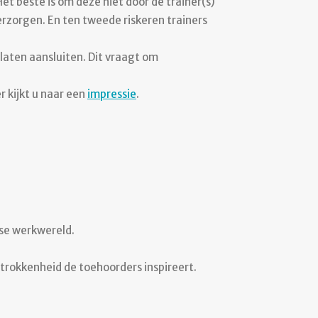
et beste is om deze niet door de trainer(s)
erzorgen. En ten tweede riskeren trainers
 laten aansluiten. Dit vraagt om
r kijkt u naar een
impressie
.
kse werkwereld.
trokkenheid de toehoorders inspireert.