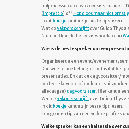
ruilprocessen en customer service heeft.
(
impressie
) of “
Hopeloos maar niet ernsti
In dit
boekje
kunt u zijn beste tips lezen.
Wat de
vakpers schrijft
over Guido Thys als
Niemand kan dit beter verwoorden dan
Wa
Wie is de beste spreker om een present
Organiseert u een event/evenement/semi
Dan weet u hoe belangrijk het is dat het 
presentaties. En dat de dagvoorzitter/mod
perfecte keynote of endnote is bijvoorbee
alledaagse)
dagvoorzitter
. Hier kunt u ee
Wat de
vakpers schrijft
over Guido Thys als
In dit
boekje
kunt u zijn beste tips lezen.
Een gouden tip van een andere professiona
Welke spreker kan een heisessie over 