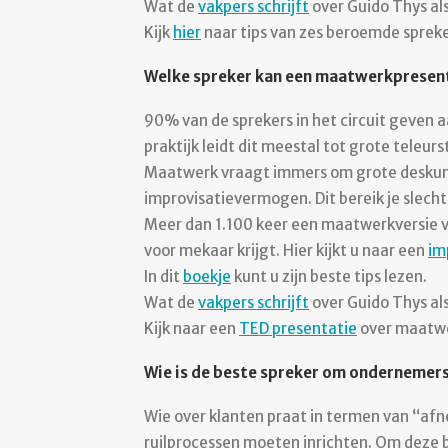
Wat de
vakpers schrijft
over Guido Thys als
Kijk
hier
naar tips van zes beroemde spreke
Welke spreker kan een maatwerkpresent
90% van de sprekers in het circuit geven 
praktijk leidt dit meestal tot grote teleur
Maatwerk vraagt immers om grote deskundi
improvisatievermogen. Dit bereik je slecht
Meer dan 1.100 keer een maatwerkversie v
voor mekaar krijgt. Hier kijkt u naar een
im
In dit
boekje
kunt u zijn beste tips lezen.
Wat de
vakpers schrijft
over Guido Thys als
Kijk naar een
TED presentatie
over maatwe
Wie is de beste spreker om ondernemer
Wie over klanten praat in termen van “afn
ruilprocessen moeten inrichten. Om deze 