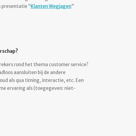
n presentatie “
Klanten Wegjagen
”
erschap?
kers rond het thema customer service?
dloos aansluiten bij de andere
ud als qua timing, interactie, etc. Een
ime ervaring als (toegegeven: niet-