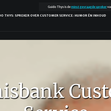
Guido Thys is de
minst gevraagde spreker
va
DO THYS: SPREKER OVER CUSTOMER SERVICE: HUMOR ÉN INHOUD
isbank Cus