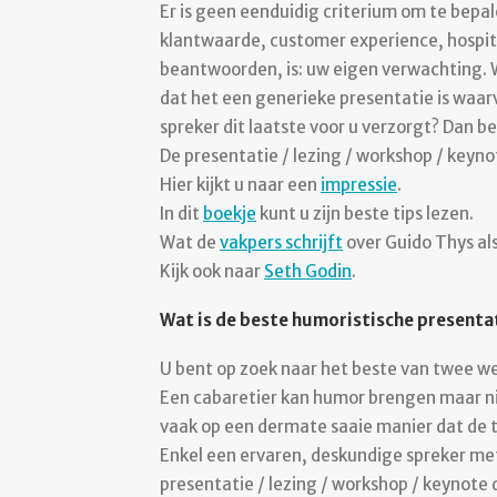
Er is geen eenduidig criterium om te bepal
klantwaarde, customer experience, hospitali
beantwoorden, is: uw eigen verwachting. W
dat het een generieke presentatie is waar
spreker dit laatste voor u verzorgt? Dan 
De presentatie / lezing / workshop / keyn
Hier kijkt u naar een
impressie
.
In dit
boekje
kunt u zijn beste tips lezen.
Wat de
vakpers schrijft
over Guido Thys als
Kijk ook naar
Seth Godin
.
Wat is de beste humoristische presentat
U bent op zoek naar het beste van twee w
Een cabaretier kan humor brengen maar ni
vaak op een dermate saaie manier dat de
Enkel een ervaren, deskundige spreker m
presentatie / lezing / workshop / keynote 