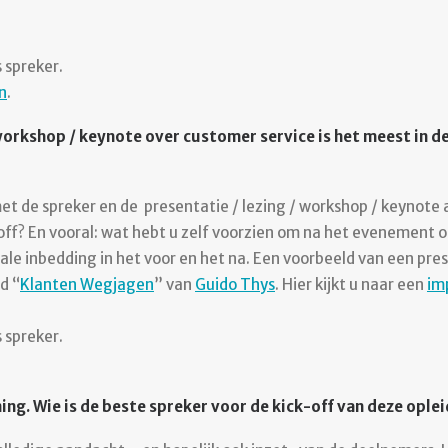
 spreker.
n
.
 workshop / keynote over customer service is het meest in d
t de spreker en de presentatie / lezing / workshop / keynote a
k-off? En vooral: wat hebt u zelf voorzien om na het evenement
ale inbedding in het voor en het na. Een voorbeeld van een pres
d “
Klanten Wegjagen
” van
Guido Thys
. Hier kijkt u naar een
im
 spreker.
ing. Wie is de beste spreker voor de kick-off van deze ople