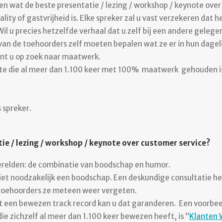
en wat de beste presentatie / lezing / workshop / keynote over
ty of gastvrijheid is. Elke spreker zal u vast verzekeren dat h
il u precies hetzelfde verhaal dat u zelf bij een andere geleg
van de toehoorders zelf moeten bepalen wat ze er in hun dageli
bent u op zoek naar maatwerk.
ote die al meer dan 1.100 keer met 100% maatwerk gehouden is,
 spreker.
ie / lezing / workshop / keynote over customer service?
erelden: de combinatie van boodschap en humor.
et noodzakelijk een boodschap. Een deskundige consultatie he
 toehoorders ze meteen weer vergeten.
et een bewezen track record kan u dat garanderen. Een voorb
die zichzelf al meer dan 1.100 keer bewezen heeft, is “
Klanten