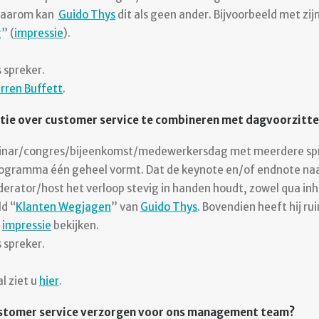
 Daarom kan
Guido Thys
dit als geen ander. Bijvoorbeeld met zij
g
” (
impressie
).
 spreker.
rren Buffett
.
atie over customer service te combineren met dagvoorzitt
nar/congres/bijeenkomst/medewerkersdag met meerdere spre
programma één geheel vormt. Dat de keynote en/of endnote naa
erator/host het verloop stevig in handen houdt, zowel qua inho
ld “
Klanten Wegjagen
” van
Guido Thys
. Bovendien heeft hij ru
n
impressie
bekijken.
 spreker.
l ziet u
hier
.
customer service verzorgen voor ons management team?