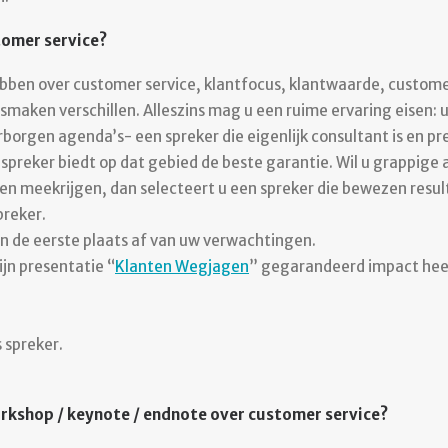
stomer service?
 hebben over customer service, klantfocus, klantwaarde, custome
aken verschillen. Alleszins mag u een ruime ervaring eisen: u w
verborgen agenda’s- een spreker die eigenlijk consultant is en p
spreker biedt op dat gebied de beste garantie. Wil u grappige 
ten meekrijgen, dan selecteert u een spreker die bewezen resu
preker.
in de eerste plaats af van uw verwachtingen.
ijn presentatie “
Klanten Wegjagen
” gegarandeerd impact heef
 spreker.
workshop / keynote / endnote over customer service?