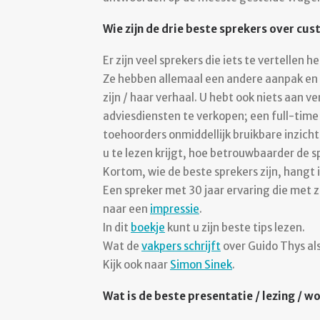
Wie zijn de drie beste sprekers over cu
Er zijn veel sprekers die iets te vertellen
Ze hebben allemaal een andere aanpak en sm
zijn / haar verhaal. U hebt ook niets aan 
adviesdiensten te verkopen; een full-time 
toehoorders onmiddellijk bruikbare inzich
u te lezen krijgt, hoe betrouwbaarder de s
Kortom, wie de beste sprekers zijn, hangt 
Een spreker met 30 jaar ervaring die met z
naar een
impressie
.
In dit
boekje
kunt u zijn beste tips lezen.
Wat de
vakpers schrijft
over Guido Thys als
Kijk ook naar
Simon Sinek
.
Wat is de beste presentatie / lezing / 