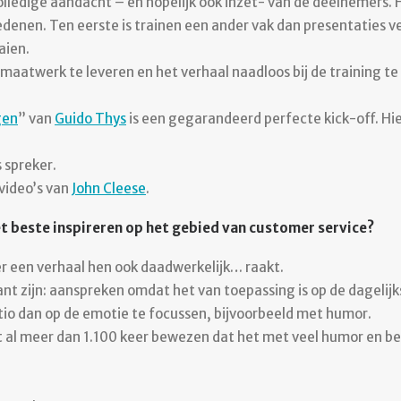
olledige aandacht – en hopelijk ook inzet- van de deelnemers. H
edenen. Ten eerste is trainen een ander vak dan presentaties v
aien.
maatwerk te leveren en het verhaal naadloos bij de training te
gen
” van
Guido Thys
is een gegarandeerd perfecte kick-off. Hie
 spreker.
gvideo’s van
John Cleese
.
 beste inspireren op het gebied van customer service?
r een verhaal hen ook daadwerkelijk… raakt.
ant zijn: aanspreken omdat het van toepassing is op de dagelij
tio dan op de emotie te focussen, bijvoorbeeld met humor.
 al meer dan 1.100 keer bewezen dat het met veel humor en be