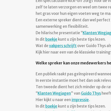
Een spectaculaire kick-off zorgt voor de v
zelf te laten verzorgen en weel om twee r
het gras voor hun eigen voeten weg te ma
Een externe spreker dient dan wel perfect 
samenwerking en flexibiliteit.
De hilarische presentatie “
Klanten Wegja
In dit
boekje
kunt u zijn beste tips lezen.
Wat de
vakpers schrijft
over Guido Thys als
Kijk hier naar een van de klassieke trainin
Welke spreker kan onze medewerkers het
Een publiek raakt pas geïnspireerd wannee
In eerste instantie moet het dan ook relev
Ten tweede dient het zich minder op de ra
“
Klanten Wegjagen
” van
Guido Thys
heeft
Hier kijkt u naar een
impressie
.
In dit
boekje
kunt u zijn beste tips lezen.