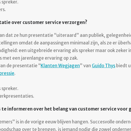
 spreker.
rs.
atie over customer service verzorgen?
aan dat ze hun presentatie “uiteraard” aan publiek, gelegenhei
stellingen omdat de aanpassingen minimaal zijn, als ze er überha
gheid: een uitgebreide ervaring als spreker maar ook zeker 
s met een jarenlange ervaring op zak.
an de presentatie “
Klanten Wegjagen
” van
Guido Thys
biedt u
pressie
.
 spreker.
rkpresentaties.
s te informeren over het belang van customer service voo
emers” is in de vorige eeuw blijven hangen. Succesvolle onder
boodschap over te brengen, is iemand nodig die zowel ondernem