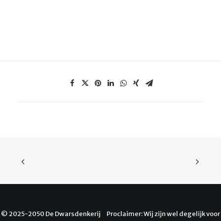
© 2025-2050 De Dwarsdenkerij Proclaimer: Wij zijn wel degelijk voor